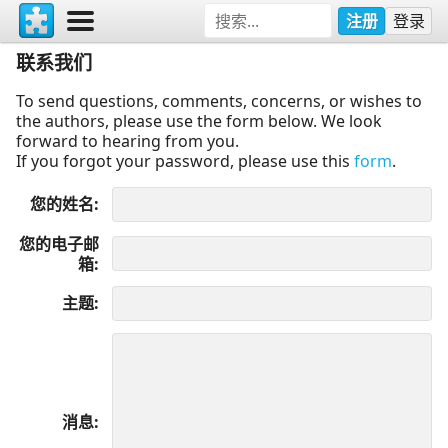
注册
登录
联系我们
To send questions, comments, concerns, or wishes to
the authors, please use the form below. We look
forward to hearing from you.
If you forgot your password, please use this
form
.
您的姓名
您的电子邮
箱
主题
消息