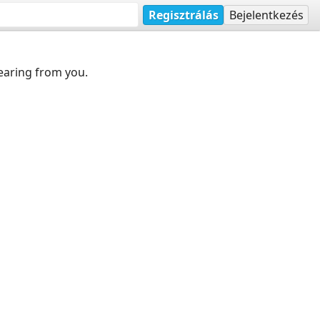
Regisztrálás
Bejelentkezés
earing from you.