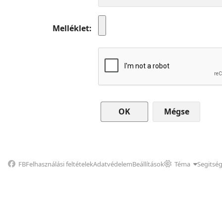
Melléklet
Mégse
FB
Felhasználási feltételek
Adatvédelem
Beállítások
Téma
Segitsé