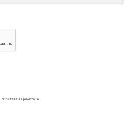
g
Visszaélés jelentése