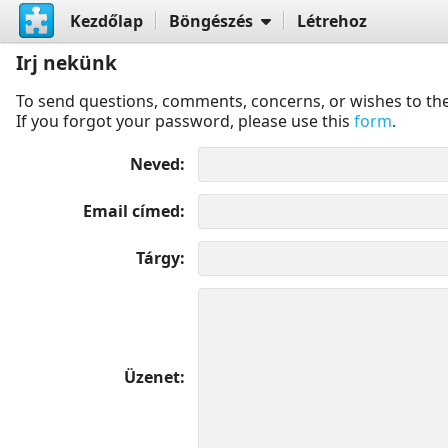
Kezdőlap
Böngészés
Létrehoz
Irj nekünk
To send questions, comments, concerns, or wishes to the
If you forgot your password, please use this
form
.
Neved
Email címed
Tárgy
Üzenet