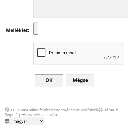
Melléklet
Mégse
FB
Felhasználási feltételek
Adatvédelem
Beállítások
Téma
Segitség
Visszaélés jelentése