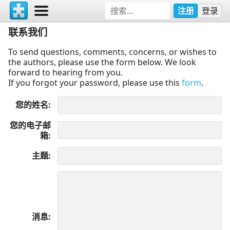
注册
登录
联系我们
To send questions, comments, concerns, or wishes to
the authors, please use the form below. We look
forward to hearing from you.
If you forgot your password, please use this
form
.
您的姓名
您的电子邮
箱
主题
消息