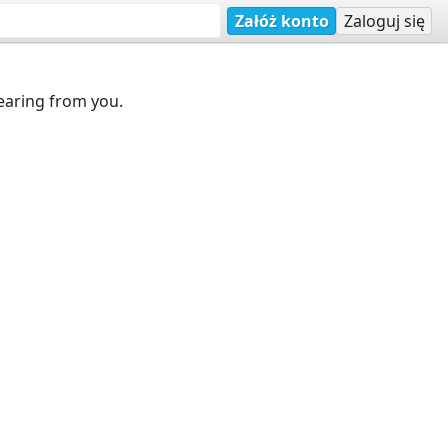
Załóż konto
Zaloguj się
earing from you.