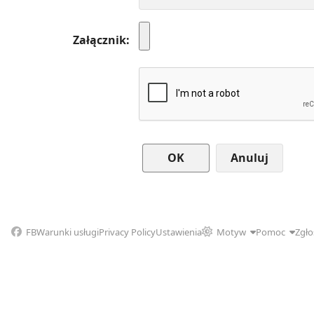
Załącznik
Anuluj
FB
Warunki usługi
Privacy Policy
Ustawienia
Motyw
Pomoc
Zgło