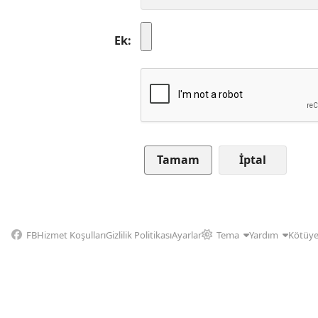
Ek
İptal
FB
Hizmet Koşulları
Gizlilik Politikası
Ayarlar
Tema
Yardım
Kötüye 