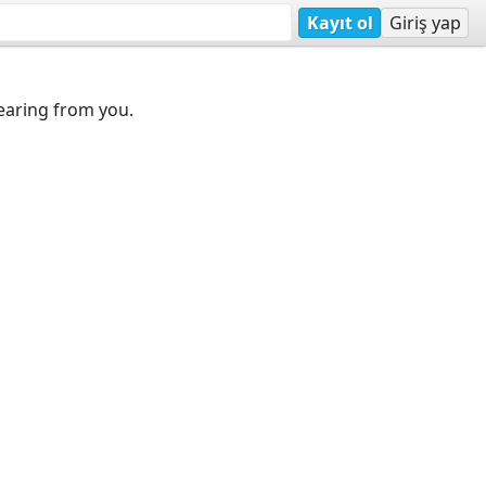
Kayıt ol
Giriş yap
earing from you.