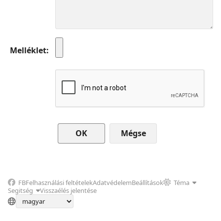
Melléklet
Mégse
FB
Felhasználási feltételek
Adatvédelem
Beállítások
Téma
Segitség
Visszaélés jelentése