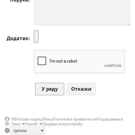
Додатак
Откажи
FB
Услови коришћења
Политика приватности
Подешавања
Тема
Помоћ
Пријави злоупотребу