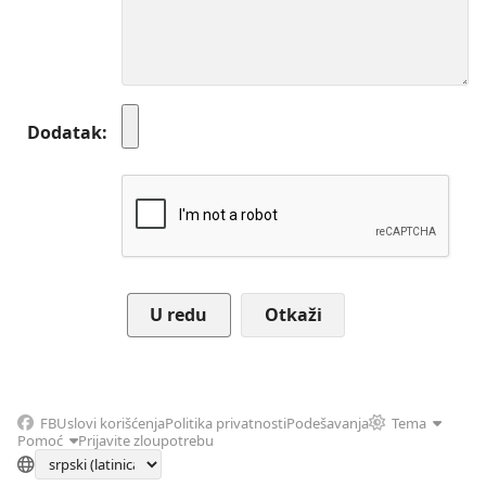
Dodatak
Otkaži
FB
Uslovi korišćenja
Politika privatnosti
Podešavanja
Tema
Pomoć
Prijavite zloupotrebu