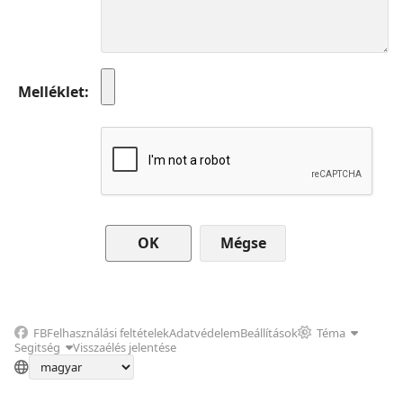
Melléklet
Mégse
FB
Felhasználási feltételek
Adatvédelem
Beállítások
Téma
Segitség
Visszaélés jelentése