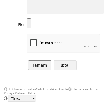
Ek
İptal
FB
Hizmet Koşulları
Gizlilik Politikası
Ayarlar
Tema
Yardım
Kötüye Kullanım Bildir