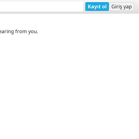
Kayıt ol
Giriş yap
earing from you.