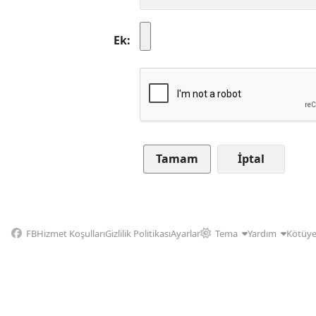
Ek
İptal
FB
Hizmet Koşulları
Gizlilik Politikası
Ayarlar
Tema
Yardım
Kötüye 