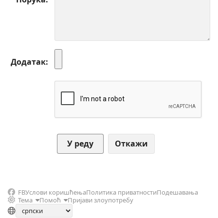
Додатак
Откажи
FB
Услови коришћења
Политика приватности
Подешавања
Тема
Помоћ
Пријави злоупотребу