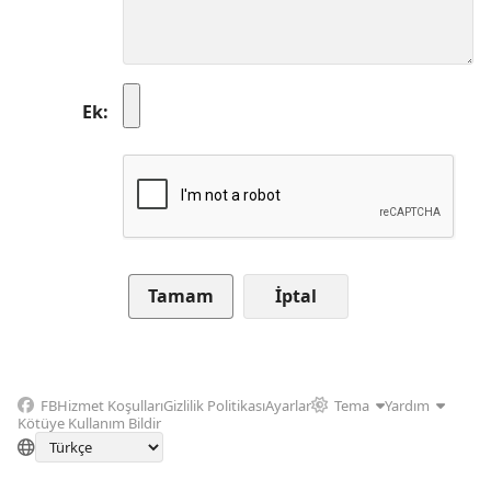
Ek
İptal
FB
Hizmet Koşulları
Gizlilik Politikası
Ayarlar
Tema
Yardım
Kötüye Kullanım Bildir