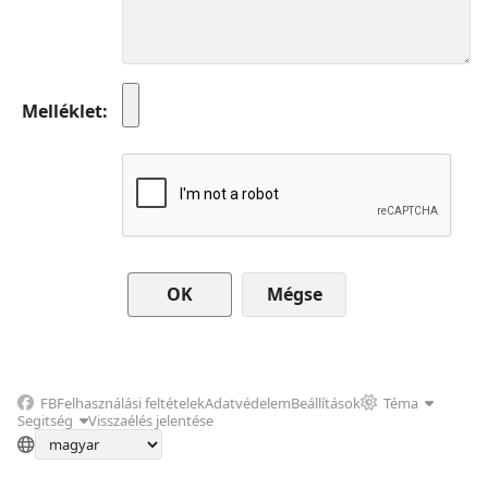
Melléklet
Mégse
FB
Felhasználási feltételek
Adatvédelem
Beállítások
Téma
Segitség
Visszaélés jelentése