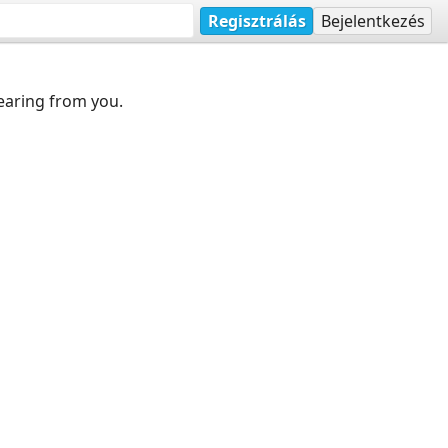
Regisztrálás
Bejelentkezés
earing from you.