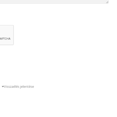
g
Visszaélés jelentése