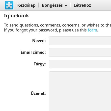
Kezdőlap
Böngészés
Létrehoz
Irj nekünk
To send questions, comments, concerns, or wishes to the
If you forgot your password, please use this
form
.
Neved
Email címed
Tárgy
Üzenet