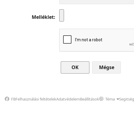
Melléklet
Mégse
FB
Felhasználási feltételek
Adatvédelem
Beállítások
Téma
Segitsé