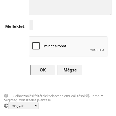
Melléklet
Mégse
FB
Felhasználási feltételek
Adatvédelem
Beállítások
Téma
Segitség
Visszaélés jelentése