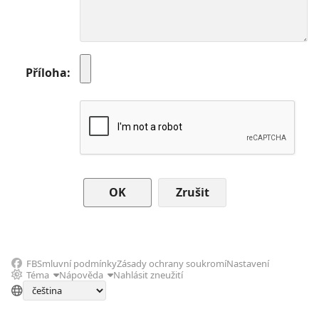
Příloha
Zrušit
FB
Smluvní podmínky
Zásady ochrany soukromí
Nastavení
Téma
Nápověda
Nahlásit zneužití