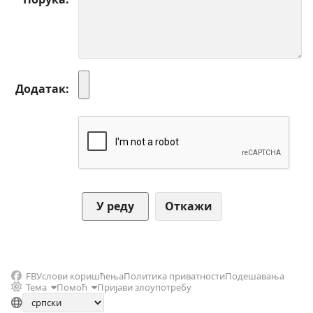
Додатак
Откажи
FB
Услови коришћења
Политика приватности
Подешавања
Тема
Помоћ
Пријави злоупотребу