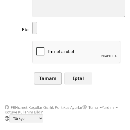
Ek
İptal
FB
Hizmet Koşulları
Gizlilik Politikası
Ayarlar
Tema
Yardım
Kötüye Kullanım Bildir