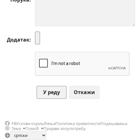
Додатак
Откажи
FB
Услови коришћења
Политика приватности
Подешавања
Тема
Помоћ
Пријави злоупотребу