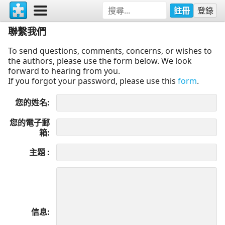
註冊
登錄
聯繫我們
To send questions, comments, concerns, or wishes to
the authors, please use the form below. We look
forward to hearing from you.
If you forgot your password, please use this
form
.
您的姓名
您的電子郵
箱
主題
信息