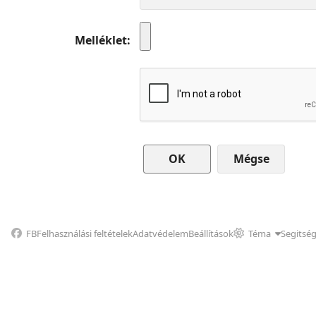
Melléklet
Mégse
FB
Felhasználási feltételek
Adatvédelem
Beállítások
Téma
Segitsé