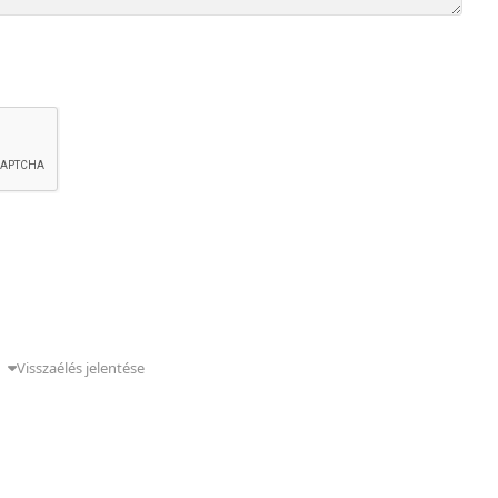
g
Visszaélés jelentése