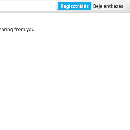
Regisztrálás
Bejelentkezés
earing from you.