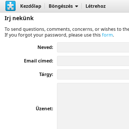
Kezdőlap
Böngészés
Létrehoz
Irj nekünk
To send questions, comments, concerns, or wishes to the
If you forgot your password, please use this
form
.
Neved
Email címed
Tárgy
Üzenet