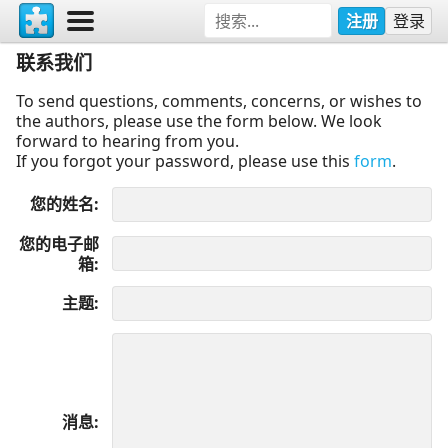
注册
登录
联系我们
To send questions, comments, concerns, or wishes to
the authors, please use the form below. We look
forward to hearing from you.
If you forgot your password, please use this
form
.
您的姓名
您的电子邮
箱
主题
消息