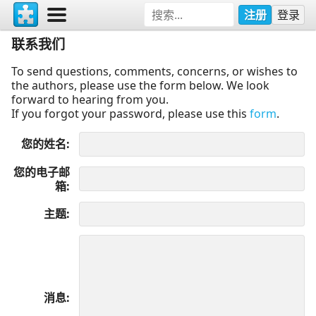
注册
登录
联系我们
To send questions, comments, concerns, or wishes to
the authors, please use the form below. We look
forward to hearing from you.
If you forgot your password, please use this
form
.
您的姓名
您的电子邮
箱
主题
消息