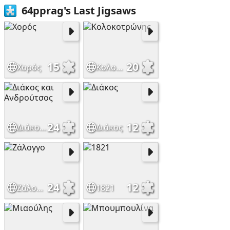
64pprag's Last Jigsaws
15
20
Χορός
Κολοκοτρώνης
24
12
Διάκος και Ανδρούτσος
Διάκος
24
12
Ζάλογγο
1821