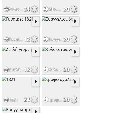
24
20
Μιαούλης
Μπουμπουλίνα
12
20
Γυναίκες 1821
Ευαγγελισμός
18
20
Διπλή γιορτή
Κολοκοτρώνης
24
20
1821
κρυφό σχολειό