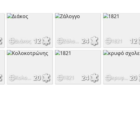
12
24
12
Διάκος
Ζάλογγο
1821
20
24
20
Κολοκοτρώνης
1821
κρυφό σχολειό