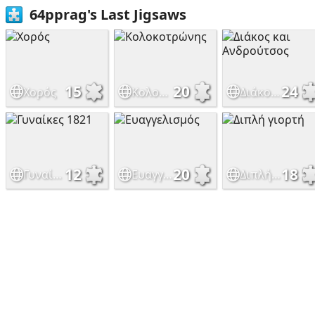
64pprag's Last Jigsaws
15
20
24
Χορός
Κολοκοτρώνης
Διάκος και Ανδρούτσος
12
20
18
Γυναίκες 1821
Ευαγγελισμός
Διπλή γιορτή