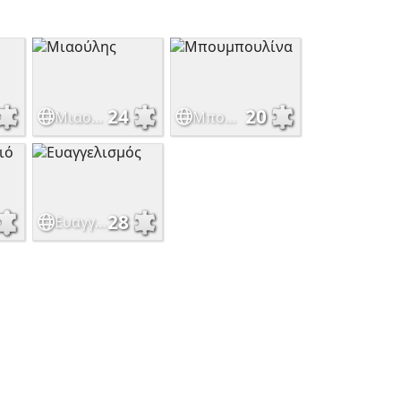
24
20
Μιαούλης
Μπουμπουλίνα
28
Ευαγγελισμός