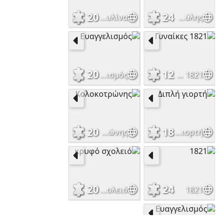
20
24
Μπουμπουλίνα
Μιαούλης
20
12
Ευαγγελισμός
Γυναίκες 1821
20
18
Κολοκοτρώνης
Διπλή γιορτή
20
24
κρυφό σχολειό
1821