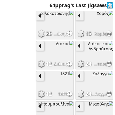
64pprag's Last Jigsaws
20
15
Κολοκοτρώνης
Χορός
12
24
Διάκος
Διάκος και Ανδρούτσος
12
24
1821
Ζάλογγο