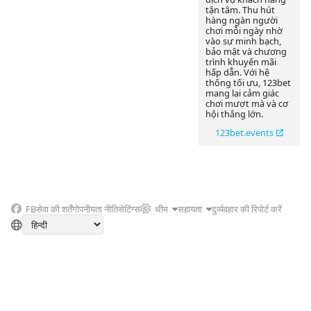
tận tâm. Thu hút
hàng ngàn người
chơi mỗi ngày nhờ
vào sự minh bạch,
bảo mật và chương
trình khuyến mãi
hấp dẫn. Với hệ
thống tối ưu, 123bet
mang lại cảm giác
chơi mượt mà và cơ
hội thắng lớn.
123bet.events
FB
सेवा की शर्तें
गोपनीयता नीति
सेटिंग्स
थीम
सहायता
दुर्व्यवहार की रिपोर्ट करें